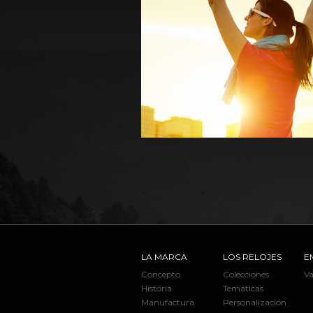
LA MARCA
LOS RELOJES
E
Concepto
Colecciones
Va
Historia
Temáticas
Manufactura
Personalización