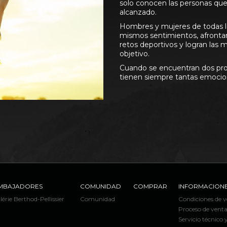
solo conocen las personas que 
alcanzado.
Hombres y mujeres de todas l
mismos sentimientos, afronta
retos deportivos y logran las m
objetivo.
Cuando se encuentran dos pro
tienen siempre tantas emocio
MBAJADORES
COMUNIDAD
COMPRAR
INFORMACIONE
lérie Berthod-Pellissier
Comunidad
Condiciones de 
Proceso de vent
Servicio técnico 